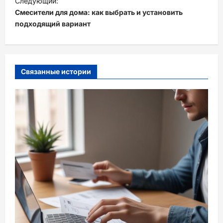
Следующий:
и
Смесители для дома: как выбрать и установить
подходящий вариант
г
а
ц
и
Связанные истории
я
з
а
п
и
с
и