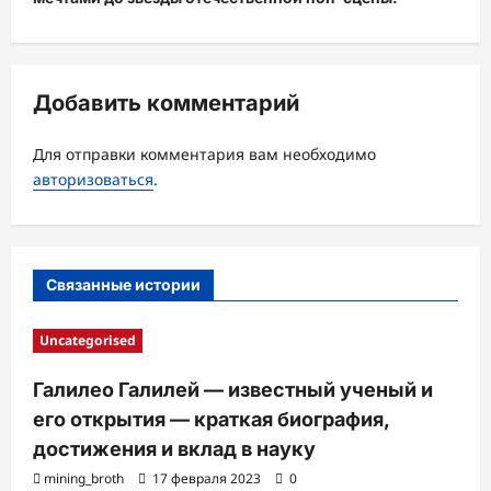
г
а
ц
Добавить комментарий
и
я
Для отправки комментария вам необходимо
з
авторизоваться
.
а
п
и
Связанные истории
с
и
Uncategorised
Галилео Галилей — известный ученый и
его открытия — краткая биография,
достижения и вклад в науку
mining_broth
17 февраля 2023
0