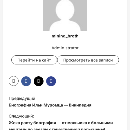
mining_broth
Administrator
Перейти на сайт
Просмотреть все записи
Н
Предыдущий
а
Биография Ильи Муромца — Википедия
в
Следующий:
и
Жека расту биография — от мальчика с большими
мечтами до звезды отечественной поп-сцены!