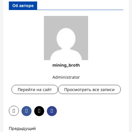
Об авторе
mining_broth
Administrator
Перейти на сайт
Просмотреть все записи
Н
Предыдущий