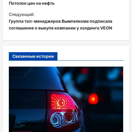
а
Потолок цен на нефть
в
Следующий:
и
Группа топ-менеджеров Вымпелкома подписала
соглашение о выкупе компании у холдинга VEON
г
а
ц
и
Связанные истории
я
з
а
п
и
с
и