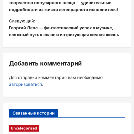
в
творчество популярного певца — удивительные
подробности из жизни легендарного исполнителя!
и
Следующий:
г
Георгий Лепс — фантастический успех в музыке,
а
сложный путь к славе и интригующая личная жизнь
ц
и
я
Добавить комментарий
з
а
Для отправки комментария вам необходимо
авторизоваться
.
п
и
с
Связанные истории
и
Uncategorised