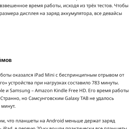
 взвешенное время работы, исходя из трёх тестов. Чтобы
размера дисплея на заряд аккумулятора, все девайсы
ймов
оты оказался iPad Mini с беспринципным отрывом от
о» устройства при нагрузках составило 783 минуты.
 и Samsung – Amazon Kindle Free HD. Его время работы
. Странно, но Самсунговским Galaxy TAB не удалось
 минут.
ом, что планшеты на Android меньше держат заряд
ать iPad, в первую 20-ку вошли практически все планшеты