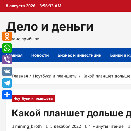
Перейти
8 августа 2026
3:56:34 AM
к
содержимому
Дело и деньги
Баланс прибыли
Odnoklassniki
Главная
Новости
Бизнес и инвестиции
Банки и 
WhatsApp
Viber
Главная
Ноутбуки и планшеты
Какой планшет дольше
VK
Telegram
Ноутбуки и планшеты
Отправить
Какой планшет дольше 
mining_broth
5 декабря 2022
1 минуты чтение