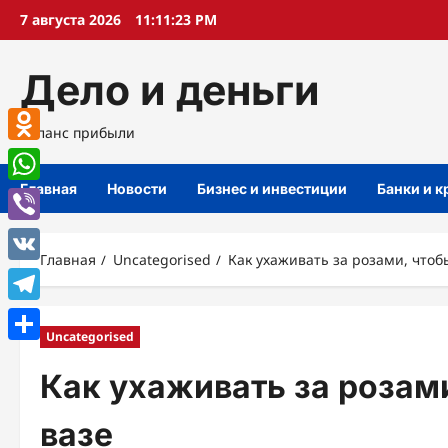
Перейти
7 августа 2026
11:11:24 PM
к
содержимому
Дело и деньги
Баланс прибыли
Odnoklassniki
Главная
Новости
Бизнес и инвестиции
Банки и 
WhatsApp
Viber
Главная
Uncategorised
Как ухаживать за розами, чтоб
VK
Telegram
Uncategorised
Отправить
Как ухаживать за розами
вазе