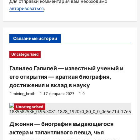
Для отправки комментария вам необходимо
п
авторизоваться
.
и
с
и
Связанные истории
Uncategorised
Галилео Галилей — известный ученый и
его открытия — краткая биография,
достижения и вклад в науку
mining_broth
17 февраля 2023
0
Uncategorised
Джонни — биография выдающегося
актера и талантливого певца, чья