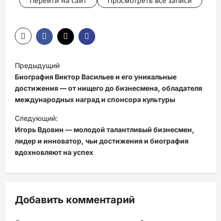
Перейти на сайт
Просмотреть все записи
Н
Предыдущий
а
Биография Виктор Васильев и его уникальные
в
достижения — от нищего до бизнесмена, обладателя
международных наград и спонсора культуры
и
Следующий:
г
Игорь Вдовин — молодой талантливый бизнесмен,
а
лидер и инноватор, чьи достижения и биография
ц
вдохновляют на успех
и
я
з
Добавить комментарий
а