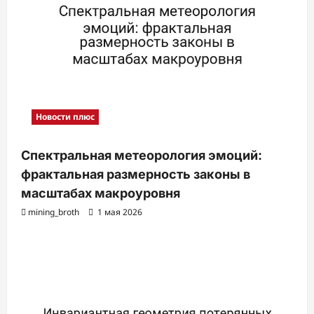
и
Новости плюс
Спектральная метеорология эмоций:
фрактальная размерность законы в
масштабах макроуровня
mining_broth
1 мая 2026