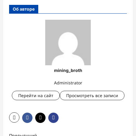
Об авторе
mining_broth
Administrator
Перейти на сайт
Просмотреть все записи
Н
Предыдущий