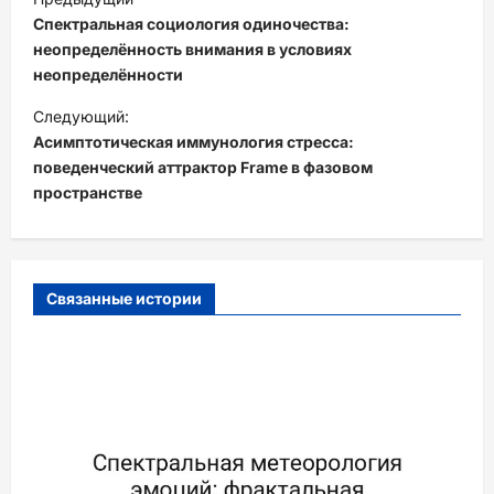
а
Спектральная социология одиночества:
в
неопределённость внимания в условиях
неопределённости
и
Следующий:
г
Асимптотическая иммунология стресса:
а
поведенческий аттрактор Frame в фазовом
ц
пространстве
и
я
з
Связанные истории
а
п
и
с
и