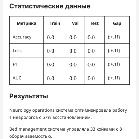
Статистические данные
Метрика
Train
Val
Test
Gap
Accuracy
{}.{}
{}.{}
{}.{}
{:+.1f}
Loss
{}.{}
{}.{}
{}.{}
{:+.1f}
F1
{}.{}
{}.{}
{}.{}
{:+.1f}
AUC
{}.{}
{}.{}
{}.{}
{:+.1f}
Результаты
Neurology operations система оптимизировала работу
1 неврологов с 57% восстановлением.
Bed management система управляла 33 койками с 8
оборачиваемостью.