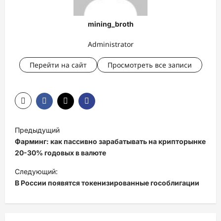
mining_broth
Administrator
Перейти на сайт
Просмотреть все записи
Н
Предыдущий
а
Фарминг: как пассивно зарабатывать на крипторынке
в
20-30% годовых в валюте
и
Следующий:
В России появятся токенизированные гособлигации
г
а
ц