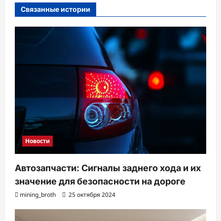
и
Связанные истории
я
з
а
п
и
с
и
Новости
Автозапчасти: Сигналы заднего хода и их
значение для безопасности на дороге
mining_broth
25 октября 2024