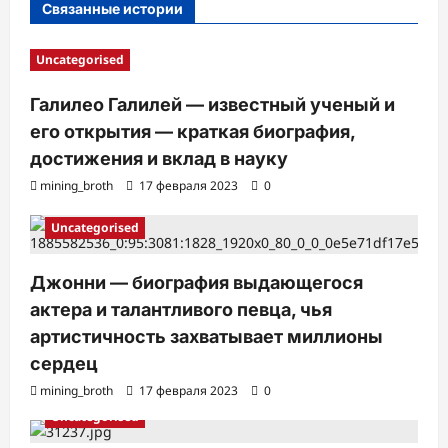
Связанные истории
с
и
Uncategorised
Галилео Галилей — известный ученый и
его открытия — краткая биография,
достижения и вклад в науку
mining_broth
17 февраля 2023
0
Uncategorised
Джонни — биография выдающегося
актера и талантливого певца, чья
артистичность захватывает миллионы
сердец
mining_broth
17 февраля 2023
0
Uncategorised