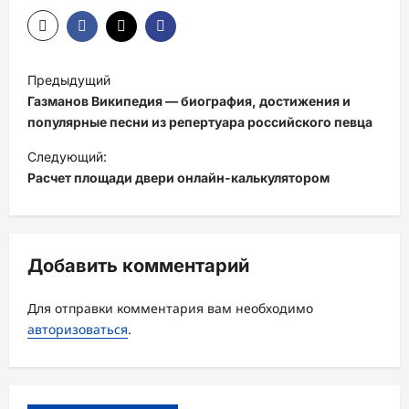
Н
Предыдущий
а
Газманов Википедия — биография, достижения и
в
популярные песни из репертуара российского певца
и
Следующий:
Расчет площади двери онлайн-калькулятором
г
а
ц
Добавить комментарий
и
я
Для отправки комментария вам необходимо
з
авторизоваться
.
а
п
и