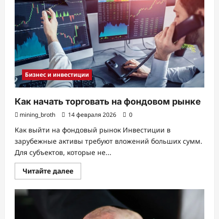
шагов
и
3
важных
момента
для
организации
и
ведения
гостиничного
бизнеса
Бизнес и инвестиции
Как начать торговать на фондовом рынке
mining_broth
14 февраля 2026
0
Как выйти на фондовый рынок Инвестиции в
зарубежные активы требуют вложений больших сумм.
Для субъектов, которые не...
Прочитать
Читайте далее
больше
о
Как
начать
торговать
на
фондовом