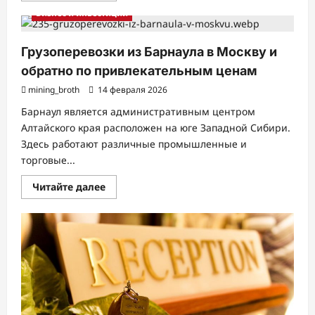
о
Бизнес и инвестиции
Овладение
искусством
бухгалтерского
учета:
Грузоперевозки из Барнаула в Москву и
подробное
руководство
обратно по привлекательным ценам
mining_broth
14 февраля 2026
Барнаул является административным центром
Алтайского края расположен на юге Западной Сибири.
Здесь работают различные промышленные и
торговые...
Прочитать
Читайте далее
больше
о
Грузоперевозки
из
Барнаула
в
Москву
и
обратно
по
привлекательным
ценам