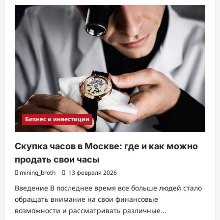
Как
положить
деньги
на
телефон:
7
проверенных
способов
пополнения
счета,
как
своего,
так
и
чужого
гаджета
Бизнес и инвестиции
Скупка часов в Москве: где и как можно
продать свои часы
mining_broth
13 февраля 2026
Введение В последнее время все больше людей стало
обращать внимание на свои финансовые
возможности и рассматривать различные...