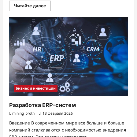
Прочитать
Читайте далее
больше
о
Скупка
часов
в
Москве:
где
и
как
можно
продать
свои
часы
Бизнес и инвестиции
Разработка ERP-систем
mining_broth
13 февраля 2026
Введение В современном мире все больше и больше
компаний сталкиваются с необходимостью внедрения
ERP-систем. Эти системы позволяют...