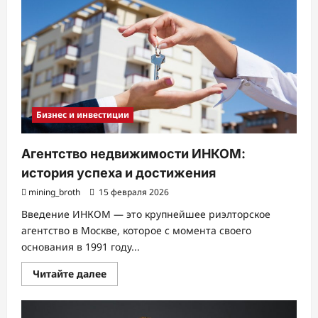
преимущества
и
разновидности
Бизнес и инвестиции
Агентство недвижимости ИНКОМ:
история успеха и достижения
mining_broth
15 февраля 2026
Введение ИНКОМ — это крупнейшее риэлторское
агентство в Москве, которое с момента своего
основания в 1991 году...
Прочитать
Читайте далее
больше
о
Агентство
недвижимости