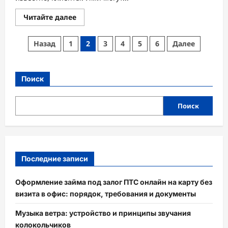
Прочитать
Читайте далее
больше
о
Как
Пагинация
Назад
1
2
3
4
5
6
Далее
привлечь
клиентов:
записей
17
важных
правил,
Поиск
которые
должен
знать
каждый
Поиск
бизнесмен
+
описание
формата
бизнеса
B2B!
Последние записи
Оформление займа под залог ПТС онлайн на карту без
визита в офис: порядок, требования и документы
Музыка ветра: устройство и принципы звучания
колокольчиков