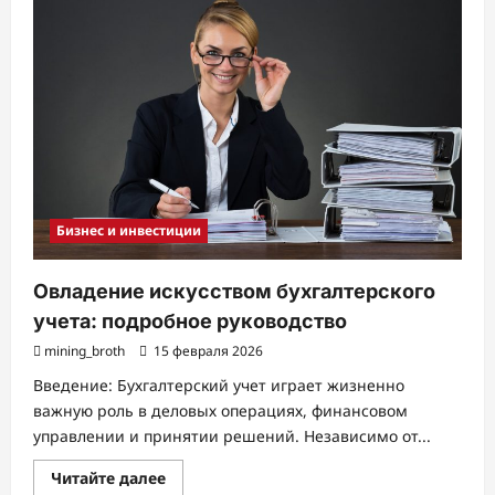
ИНКОМ:
история
успеха
и
достижения
Бизнес и инвестиции
Овладение искусством бухгалтерского
учета: подробное руководство
mining_broth
15 февраля 2026
Введение: Бухгалтерский учет играет жизненно
важную роль в деловых операциях, финансовом
управлении и принятии решений. Независимо от...
Прочитать
Читайте далее
больше