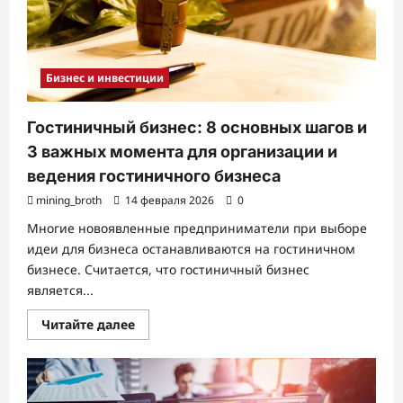
Бизнес и инвестиции
Гостиничный бизнес: 8 основных шагов и
3 важных момента для организации и
ведения гостиничного бизнеса
mining_broth
14 февраля 2026
0
Многие новоявленные предприниматели при выборе
идеи для бизнеса останавливаются на гостиничном
бизнесе. Считается, что гостиничный бизнес
является...
Прочитать
Читайте далее
больше
о
Гостиничный
бизнес:
8
основных