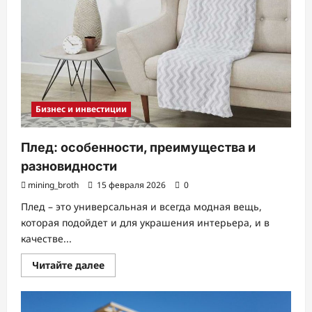
Бизнес и инвестиции
Плед: особенности, преимущества и
разновидности
mining_broth
15 февраля 2026
0
Плед – это универсальная и всегда модная вещь,
которая подойдет и для украшения интерьера, и в
качестве...
Прочитать
Читайте далее
больше
о
Плед:
особенности,