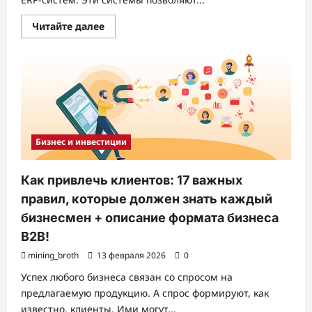
Прочитать
Читайте далее
больше
о
Разработка
ERP-
систем
Бизнес и инвестиции
Как привлечь клиентов: 17 важных
правил, которые должен знать каждый
бизнесмен + описание формата бизнеса
B2B!
mining_broth
13 февраля 2026
0
Успех любого бизнеса связан со спросом на
предлагаемую продукцию. А спрос формируют, как
известно, клиенты. Ими могут...