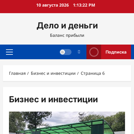
Перейти
10 августа 2026
1:13:22 PM
к
содержимому
Дело и деньги
Баланс прибыли
Подписка
Основное
меню
Главная
Бизнес и инвестиции
Страница 6
Бизнес и инвестиции