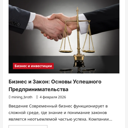
Контейнерные
Площадки
для
ТБО:
Современные
Решения
для
Различных
Потребностей
Бизнес и инвестиции
Бизнес и Закон: Основы Успешного
Предпринимательства
mining_broth
4 февраля 2026
Введение Современный бизнес функционирует в
сложной среде, где знание и понимание законов
является неотъемлемой частью успеха. Компании...