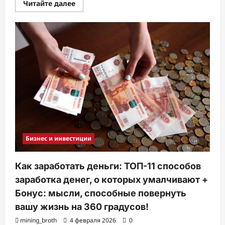
Прочитать
Читайте далее
больше
о
Бизнес
и
Закон:
Основы
Успешного
Предпринимательства
Бизнес и инвестиции
Как заработать деньги: ТОП-11 способов
заработка денег, о которых умалчивают +
Бонус: мысли, способные повернуть
вашу жизнь на 360 градусов!
mining_broth
4 февраля 2026
0