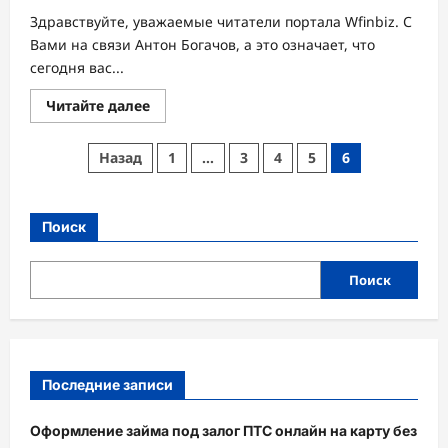
Здравствуйте, уважаемые читатели портала Wfinbiz. С
Вами на связи Антон Богачов, а это означает, что
сегодня вас...
Прочитать
Читайте далее
больше
о
Как
Пагинация
Назад
1
…
3
4
5
6
заработать
деньги:
записей
ТОП-11
способов
заработка
Поиск
денег,
о
которых
умалчивают
Поиск
+
Бонус:
мысли,
способные
повернуть
вашу
жизнь
на
Последние записи
360
градусов!
Оформление займа под залог ПТС онлайн на карту без