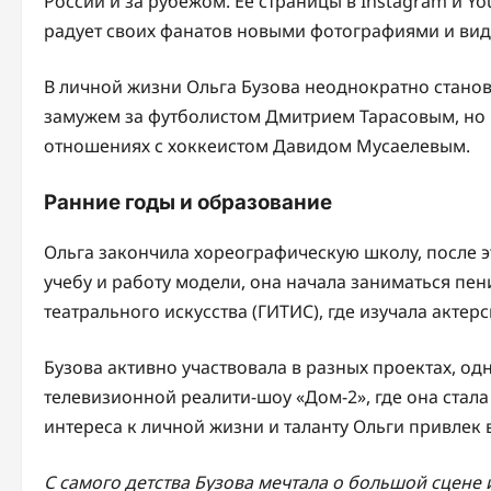
России и за рубежом. Ее страницы в Instagram и 
радует своих фанатов новыми фотографиями и вид
В личной жизни Ольга Бузова неоднократно стано
замужем за футболистом Дмитрием Тарасовым, но и
отношениях с хоккеистом Давидом Мусаелевым.
Ранние годы и образование
Ольга закончила хореографическую школу, после э
учебу и работу модели, она начала заниматься пен
театрального искусства (ГИТИС), где изучала актер
Бузова активно участвовала в разных проектах, од
телевизионной реалити-шоу «Дом-2», где она стала
интереса к личной жизни и таланту Ольги привлек
С самого детства Бузова мечтала о большой сцене 