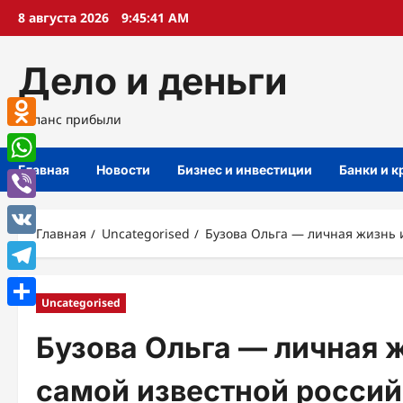
Перейти
8 августа 2026
9:45:42 AM
к
содержимому
Дело и деньги
Баланс прибыли
Odnoklassniki
Главная
Новости
Бизнес и инвестиции
Банки и 
WhatsApp
Viber
Главная
Uncategorised
Бузова Ольга — личная жизнь 
VK
Telegram
Uncategorised
Отправить
Бузова Ольга — личная 
самой известной россий