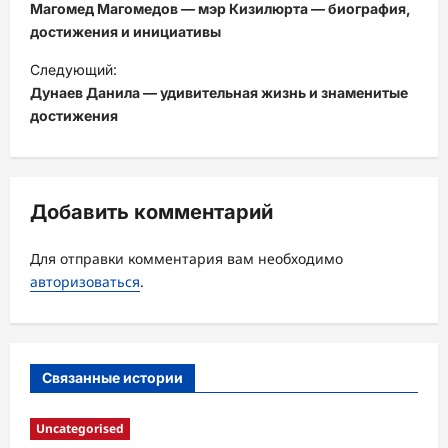
а
Магомед Магомедов — мэр Кизилюрта — биография,
в
достижения и инициативы
и
Следующий:
Дунаев Данила — удивительная жизнь и знаменитые
г
достижения
а
ц
и
Добавить комментарий
я
з
Для отправки комментария вам необходимо
а
авторизоваться
.
п
и
с
Связанные истории
и
Uncategorised