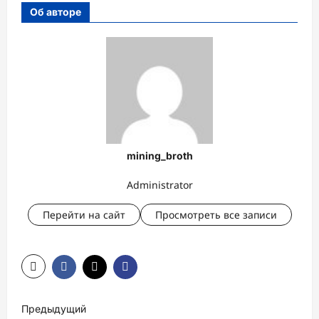
Об авторе
mining_broth
Administrator
Перейти на сайт
Просмотреть все записи
Н
Предыдущий