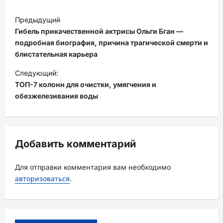
Н
Предыдущий
а
Гибель прикачественной актрисы Ольги Бган —
в
подробная биография, причина трагической смерти и
блистательная карьера
и
Следующий:
г
ТОП-7 колонн для очистки, умягчения и
а
обезжелезивания воды
ц
и
я
Добавить комментарий
з
а
Для отправки комментария вам необходимо
авторизоваться
.
п
и
с