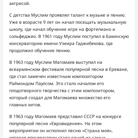
актрисой.
С детства Муслим проявлял талант к музыке и пению.
Уже в возрасте 9 лет он начал посещать музыкальную
школу, где начал обучение игре на фортепиано и
сольфеджио. В 1961 году Муслим поступил в Бакинскую
консерваторию имени Узеира Гаджибекова, где
продолжил обучение пению.
В 1963 году Муслим Магомаев выступил на
всеармянском фестивале популярной песни в Ереване,
где стал замечен известным композитором
Раймондом Паулсом. Это стало началом его
плодотворного творчества с этим композитором,
который создал для Магомаева множество его
главных хитов.
В 1963 году Магомаев представил СССР на конкурсе
популярной песни «Евровидение». На этом
мероприятии он исполнил песню «Страна моя»,
которая впоследствии стала одной из самых