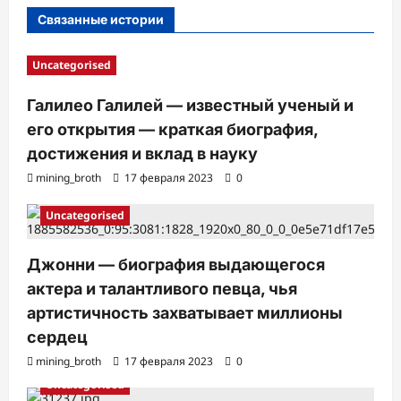
п
Связанные истории
и
с
Uncategorised
и
Галилео Галилей — известный ученый и
его открытия — краткая биография,
достижения и вклад в науку
mining_broth
17 февраля 2023
0
Uncategorised
Джонни — биография выдающегося
актера и талантливого певца, чья
артистичность захватывает миллионы
сердец
mining_broth
17 февраля 2023
0
Uncategorised