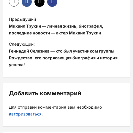
Н
Предыдущий
а
Михаил Трухин — личная жизнь, биография,
в
последние новости — актер Михаил Трухин
и
Следующий:
Геннадий Селезнев — кто был участником группы
г
Рождество, его потрясающая биография и история
а
успеха!
ц
и
я
Добавить комментарий
з
а
Для отправки комментария вам необходимо
авторизоваться
.
п
и