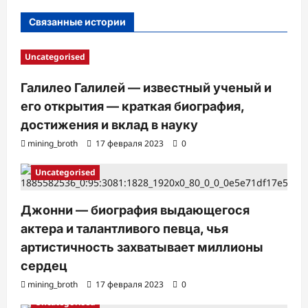
с
Связанные истории
и
Uncategorised
Галилео Галилей — известный ученый и
его открытия — краткая биография,
достижения и вклад в науку
mining_broth
17 февраля 2023
0
Uncategorised
Джонни — биография выдающегося
актера и талантливого певца, чья
артистичность захватывает миллионы
сердец
mining_broth
17 февраля 2023
0
Uncategorised