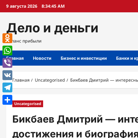
Перейти
9 августа 2026
8:34:46 AM
к
содержимому
Дело и деньги
Баланс прибыли
Odnoklassniki
Главная
Новости
Бизнес и инвестиции
Банки и 
WhatsApp
Viber
Главная
Uncategorised
Бикбаев Дмитрий — интересны
VK
Telegram
Uncategorised
Отправить
Бикбаев Дмитрий — инт
достижения и биографи