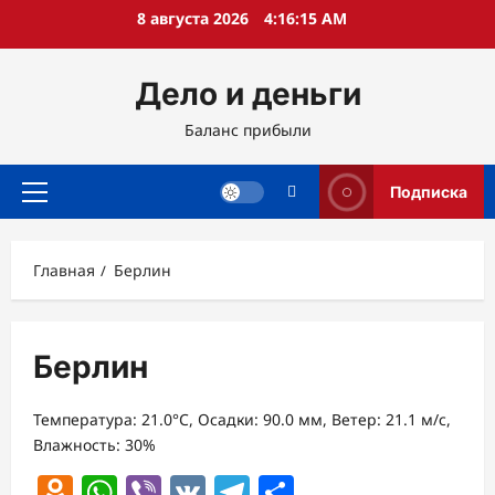
Перейти
8 августа 2026
4:16:15 AM
к
содержимому
Дело и деньги
Баланс прибыли
Подписка
Основное
меню
Главная
Берлин
Берлин
Температура: 21.0°C, Осадки: 90.0 мм, Ветер: 21.1 м/с,
Влажность: 30%
Odnoklassniki
WhatsApp
Viber
VK
Telegram
Отправить