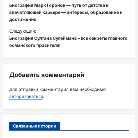
а
Биография Марк Горонок — путь от детства к
в
впечатляющей карьере — интересы, образование и
достижения
и
Следующий:
г
Биография Султана Сулеймана – все секреты главного
а
османского правителя!
ц
и
я
Добавить комментарий
з
а
Для отправки комментария вам необходимо
авторизоваться
.
п
и
с
Связанные истории
и