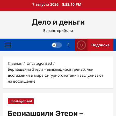
Перейти
7 августа 2026
8:52:11 PM
к
содержимому
Дело и деньги
Баланс прибыли
Подписка
Основное
меню
Главная
Uncategorised
Бериашвили Этери – выдающийся тренер, чьи
достижения в мире фигурного катания заслуживают
на восхищение
Uncategorised
Бериашвили Этери –