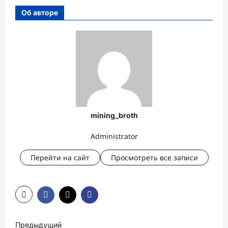
Об авторе
mining_broth
Administrator
Перейти на сайт
Просмотреть все записи
Н
Предыдущий