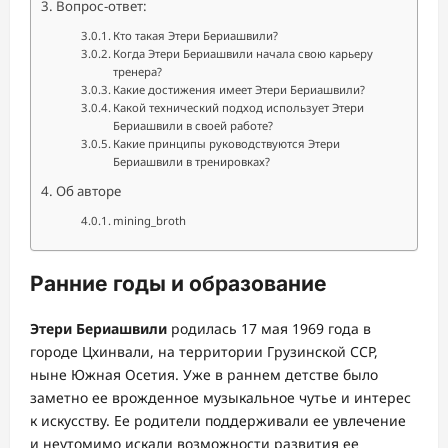
Вопрос-ответ:
Кто такая Этери Бериашвили?
Когда Этери Бериашвили начала свою карьеру
тренера?
Какие достижения имеет Этери Бериашвили?
Какой технический подход использует Этери
Бериашвили в своей работе?
Какие принципы руководствуются Этери
Бериашвили в тренировках?
Об авторе
mining_broth
Ранние годы и образование
Этери Бериашвили
родилась 17 мая 1969 года в
городе Цхинвали, на территории Грузинской ССР,
ныне Южная Осетия. Уже в раннем детстве было
заметно ее врожденное музыкальное чутье и интерес
к искусству. Ее родители поддерживали ее увлечение
и неутомимо искали возможности развития ее