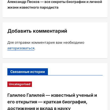
Александр Песков — все секреты биографии и личной
г
жизни известного пародиста
а
ц
и
Добавить комментарий
я
з
Для отправки комментария вам необходимо
а
авторизоваться
.
п
и
с
Связанные истории
и
Uncategorised
Галилео Галилей — известный ученый и
его открытия — краткая биография,
достижения и вклад в науку