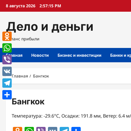
Перейти
8 августа 2026
2:57:16 PM
к
содержимому
Дело и деньги
Баланс прибыли
Odnoklassniki
Главная
Новости
Бизнес и инвестиции
Банки и 
WhatsApp
Viber
Главная
Бангкок
VK
Telegram
Бангкок
Отправить
Температура: -29.6°C, Осадки: 191.8 мм, Ветер: 6.4 м