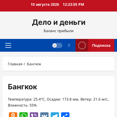
Перейти
10 августа 2026
12:23:56 PM
к
содержимому
Дело и деньги
Баланс прибыли
Подписка
Основное
меню
Главная
Бангкок
Бангкок
Температура: 25.4°C, Осадки: 173.8 мм, Ветер: 21.6 м/с,
Влажность: 55%
Odnoklassniki
WhatsApp
Viber
VK
Telegram
Отправить