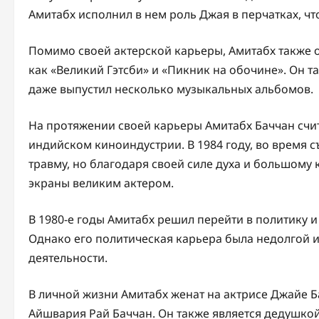
Амитабх исполнил в нем роль Джая в перчатках, чт
Помимо своей актерской карьеры, Амитабх также 
как «Великий Гэтсби» и «Пикник на обочине». Он 
даже выпустил несколько музыкальных альбомов.
На протяжении своей карьеры Амитабх Баччан счит
индийском киноиндустрии. В 1984 году, во время 
травму, но благодаря своей силе духа и большому 
экраны великим актером.
В 1980-е годы Амитабх решил перейти в политику 
Однако его политическая карьера была недолгой и
деятельности.
В личной жизни Амитабх женат на актрисе Джайе Бач
Айшвария Рай Баччан. Он также является дедушкой