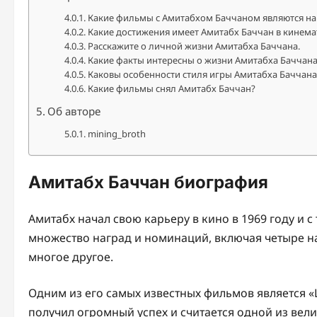
Какие фильмы с Амитабхом Баччаном являются на
Какие достижения имеет Амитабх Баччан в кинем
Расскажите о личной жизни Амитабха Баччана.
Какие факты интересны о жизни Амитабха Баччана
Каковы особенности стиля игры Амитабха Баччана
Какие фильмы снял Амитабх Баччан?
Об авторе
mining_broth
Амитабх Баччан биография
Амитабх начал свою карьеру в кино в 1969 году и с
множество наград и номинаций, включая четыре на
многое другое.
Одним из его самых известных фильмов является «
получил огромный успех и считается одной из вел