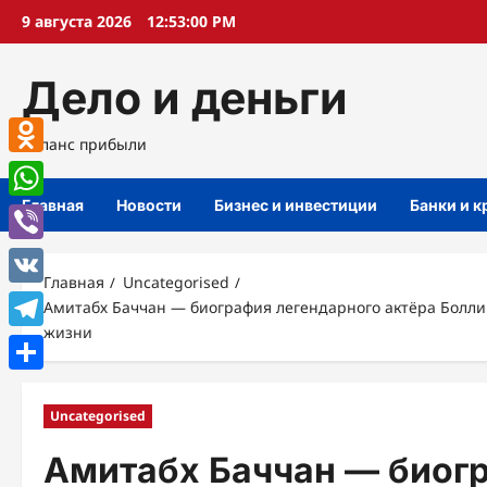
Перейти
9 августа 2026
12:53:01 PM
к
содержимому
Дело и деньги
Баланс прибыли
Odnoklassniki
Главная
Новости
Бизнес и инвестиции
Банки и 
WhatsApp
Viber
Главная
Uncategorised
VK
Амитабх Баччан — биография легендарного актёра Болли
жизни
Telegram
Отправить
Uncategorised
Амитабх Баччан — биогр