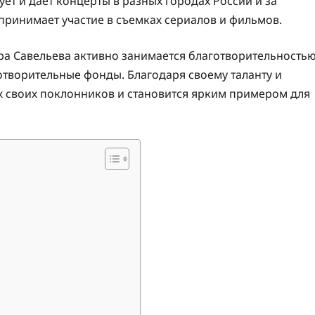
ет и дает концерты в разных городах России и за
и принимает участие в съемках сериалов и фильмов.
ра Савельева активно занимается благотворительностью
отворительные фонды. Благодаря своему таланту и
х своих поклонников и становится ярким примером для