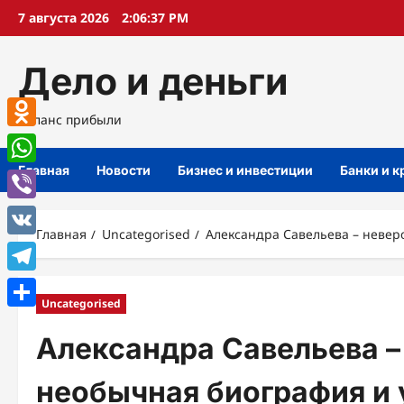
Перейти
7 августа 2026
2:06:38 PM
к
содержимому
Дело и деньги
Баланс прибыли
Odnoklassniki
Главная
Новости
Бизнес и инвестиции
Банки и 
WhatsApp
Viber
Главная
Uncategorised
Александра Савельева – невер
VK
Telegram
Uncategorised
Отправить
Александра Савельева –
необычная биография и