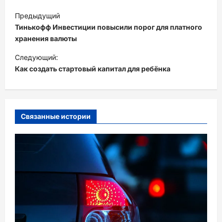
Н
Предыдущий
а
Тинькофф Инвестиции повысили порог для платного
в
хранения валюты
и
Следующий:
Как создать стартовый капитал для ребёнка
г
а
ц
и
Связанные истории
я
з
а
п
и
с